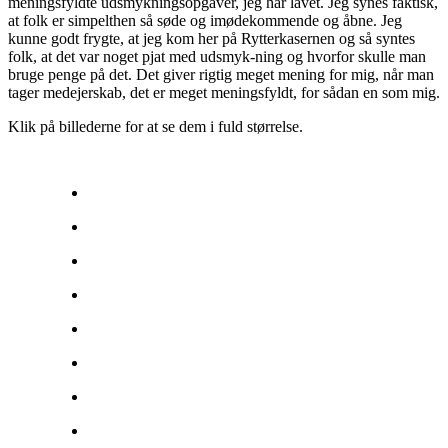
meningsfyldte udsmykningsopgaver, jeg har lavet. Jeg synes faktisk,
at folk er simpelthen så søde og imødekommende og åbne. Jeg
kunne godt frygte, at jeg kom her på Rytterkasernen og så syntes
folk, at det var noget pjat med udsmyk-ning og hvorfor skulle man
bruge penge på det. Det giver rigtig meget mening for mig, når man
tager medejerskab, det er meget meningsfyldt, for sådan en som mig.
Klik på billederne for at se dem i fuld størrelse.