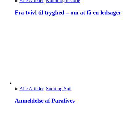
in
Alle Artikler
,
Kultur og historie
Fra tvivl til tryghed – om at få en ledsager
in
Alle Artikler
,
Sport og Spil
Anmeldelse af Paralives