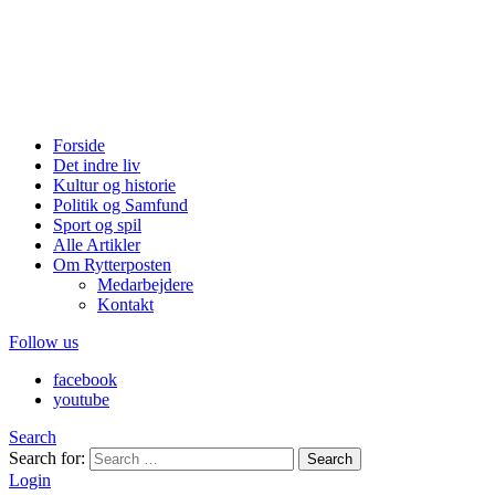
Forside
Det indre liv
Kultur og historie
Politik og Samfund
Sport og spil
Alle Artikler
Om Rytterposten
Medarbejdere
Kontakt
Follow us
facebook
youtube
Search
Search for:
Search
Login