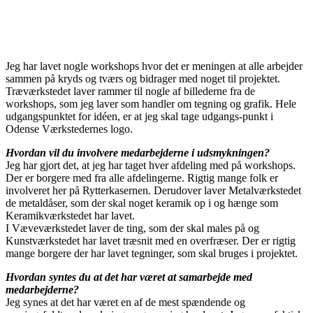
Jeg har lavet nogle workshops hvor det er meningen at alle arbejder
sammen på kryds og tværs og bidrager med noget til projektet.
Træværkstedet laver rammer til nogle af billederne fra de
workshops, som jeg laver som handler om tegning og grafik. Hele
udgangspunktet for idéen, er at jeg skal tage udgangs-punkt i
Odense Værkstedernes logo.
Hvordan vil du involvere medarbejderne i udsmykningen?
Jeg har gjort det, at jeg har taget hver afdeling med på workshops.
Der er borgere med fra alle afdelingerne. Rigtig mange folk er
involveret her på Rytterkasernen. Derudover laver Metalværkstedet
de metaldåser, som der skal noget keramik op i og hænge som
Keramikværkstedet har lavet.
I Væveværkstedet laver de ting, som der skal males på og
Kunstværkstedet har lavet træsnit med en overfræser. Der er rigtig
mange borgere der har lavet tegninger, som skal bruges i projektet.
Hvordan syntes du at det har været at samarbejde med
medarbejderne?
Jeg synes at det har været en af de mest spændende og