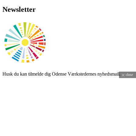
Newsletter
Husk du kan tilmelde dig Odense Værkstedernes nyhedsmail.
close
E-mailadresse:
Modtag information fra Odense Værkstederne om arrangementer,
lukkedage og andet. Derudover vil Odense Værkstedernes blad
"Rytterposten" også blive sendt ud via nyhedsmailen. Bare roligt vi
sender ikke mails i tide og utide.
Close