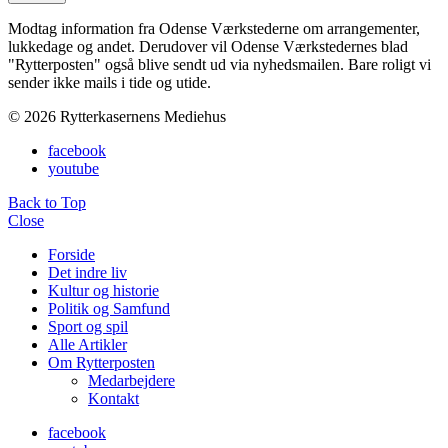
Modtag information fra Odense Værkstederne om arrangementer,
lukkedage og andet. Derudover vil Odense Værkstedernes blad
"Rytterposten" også blive sendt ud via nyhedsmailen. Bare roligt vi
sender ikke mails i tide og utide.
© 2026 Rytterkasernens Mediehus
facebook
youtube
Back to Top
Close
Forside
Det indre liv
Kultur og historie
Politik og Samfund
Sport og spil
Alle Artikler
Om Rytterposten
Medarbejdere
Kontakt
facebook