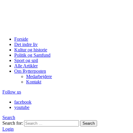
Forside
Det indre liv
Kultur og historie
Politik og Samfund
Sport og spil
Alle Artikler
Om Rytterposten
Medarbejdere
Kontakt
Follow us
facebook
youtube
Search
Search for:
Search
Login