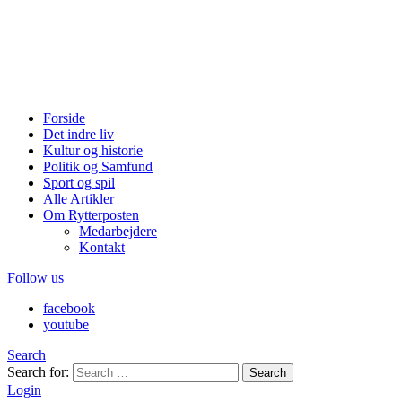
Forside
Det indre liv
Kultur og historie
Politik og Samfund
Sport og spil
Alle Artikler
Om Rytterposten
Medarbejdere
Kontakt
Follow us
facebook
youtube
Search
Search for:
Search
Login