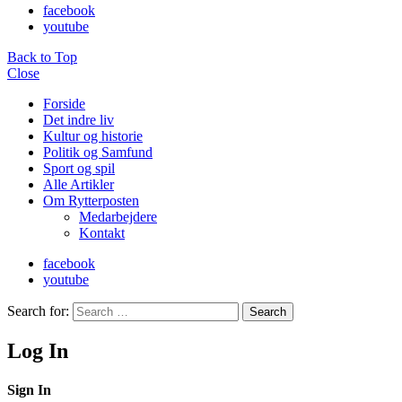
facebook
youtube
Back to Top
Close
Forside
Det indre liv
Kultur og historie
Politik og Samfund
Sport og spil
Alle Artikler
Om Rytterposten
Medarbejdere
Kontakt
facebook
youtube
Search for:
Search
Log In
Sign In