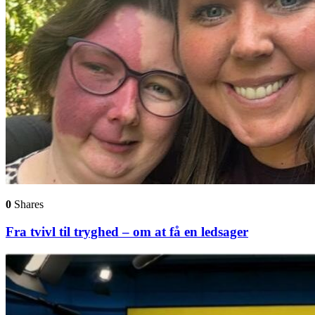
0
Shares
Fra tvivl til tryghed – om at få en ledsager