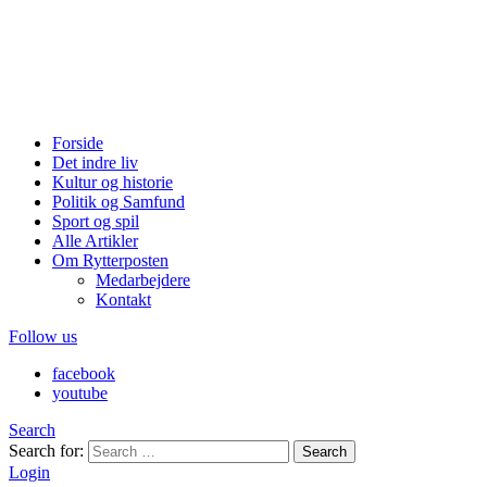
Forside
Det indre liv
Kultur og historie
Politik og Samfund
Sport og spil
Alle Artikler
Om Rytterposten
Medarbejdere
Kontakt
Follow us
facebook
youtube
Search
Search for:
Search
Login