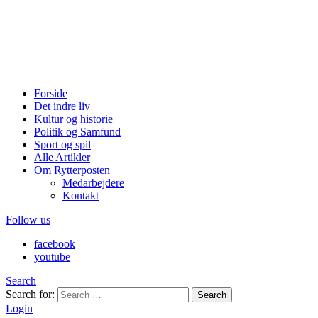
Forside
Det indre liv
Kultur og historie
Politik og Samfund
Sport og spil
Alle Artikler
Om Rytterposten
Medarbejdere
Kontakt
Follow us
facebook
youtube
Search
Search for:
Search
Login