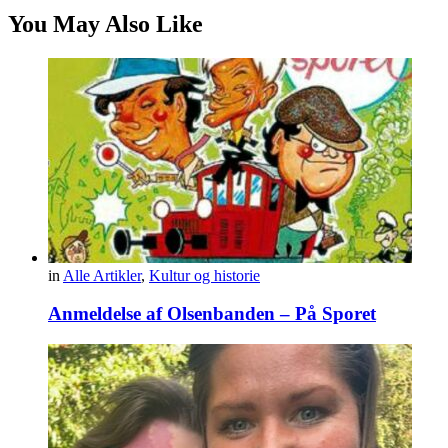
You May Also Like
in
Alle Artikler
,
Kultur og historie
Anmeldelse af Olsenbanden – På Sporet