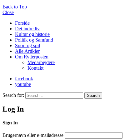
Back to Top
Close
Forside
Det indre liv
Kultur og historie
Politik og Samfund
Sport og spil
Alle Artikler
Om Rytterposten
Medarbejdere
Kontakt
facebook
youtube
Search for:
Search
Log In
Sign In
Brugernavn eller e-mailadresse