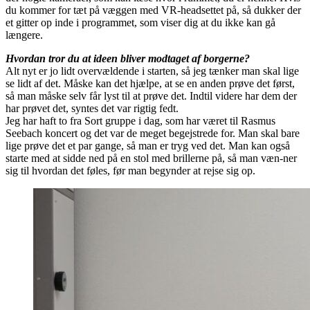
du kommer for tæt på væggen med VR-headsettet på, så dukker der
et gitter op inde i programmet, som viser dig at du ikke kan gå
længere.
Hvordan tror du at ideen bliver modtaget af borgerne?
Alt nyt er jo lidt overvældende i starten, så jeg tænker man skal lige
se lidt af det. Måske kan det hjælpe, at se en anden prøve det først,
så man måske selv får lyst til at prøve det. Indtil videre har dem der
har prøvet det, syntes det var rigtig fedt.
Jeg har haft to fra Sort gruppe i dag, som har været til Rasmus
Seebach koncert og det var de meget begejstrede for. Man skal bare
lige prøve det et par gange, så man er tryg ved det. Man kan også
starte med at sidde ned på en stol med brillerne på, så man væn-ner
sig til hvordan det føles, før man begynder at rejse sig op.