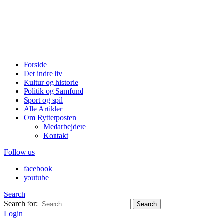
Forside
Det indre liv
Kultur og historie
Politik og Samfund
Sport og spil
Alle Artikler
Om Rytterposten
Medarbejdere
Kontakt
Follow us
facebook
youtube
Search
Search for:
Search
Login