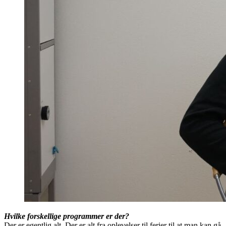
Hvilke forskellige programmer er der?
Der er egentlig alt. Der er alt fra oplevelser til ferier til at man kan gå