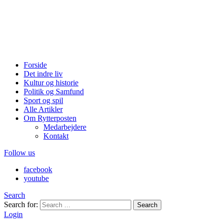
Forside
Det indre liv
Kultur og historie
Politik og Samfund
Sport og spil
Alle Artikler
Om Rytterposten
Medarbejdere
Kontakt
Follow us
facebook
youtube
Search
Search for:
Search
Login