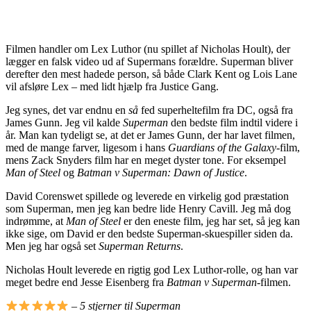
Filmen handler om Lex Luthor (nu spillet af Nicholas Hoult), der
lægger en falsk video ud af Supermans forældre. Superman bliver
derefter den mest hadede person, så både Clark Kent og Lois Lane
vil afsløre Lex – med lidt hjælp fra Justice Gang.
Jeg synes, det var endnu en
så
fed superheltefilm fra DC, også fra
James Gunn. Jeg vil kalde
Superman
den bedste film indtil videre i
år. Man kan tydeligt se, at det er James Gunn, der har lavet filmen,
med de mange farver, ligesom i hans
Guardians of the Galaxy
-film,
mens Zack Snyders film har en meget dyster tone. For eksempel
Man of Steel
og
Batman v Superman: Dawn of Justice
.
David Corenswet spillede og leverede en virkelig god præstation
som Superman, men jeg kan bedre lide Henry Cavill. Jeg må dog
indrømme, at
Man of Steel
er den eneste film, jeg har set, så jeg kan
ikke sige, om David er den bedste Superman-skuespiller siden da.
Men jeg har også set
Superman Returns
.
Nicholas Hoult leverede en rigtig god Lex Luthor-rolle, og han var
meget bedre end Jesse Eisenberg fra
Batman v Superman
-filmen.
–
5 stjerner til Superman