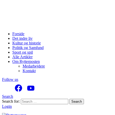
Forside
Det indre liv
Kultur og historie
Politik og Samfund
Sport og spil
Alle Artikler
Om Rytterposten
Medarbejdere
Kontakt
Follow us
Search
Search for:
Search
Login