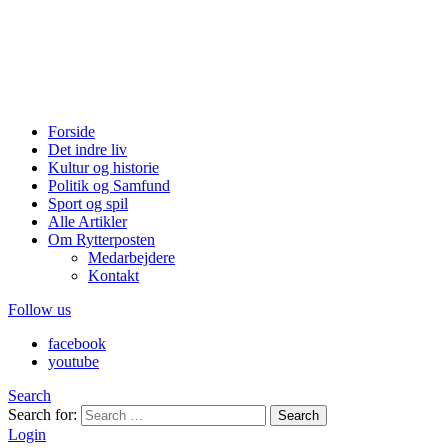
Forside
Det indre liv
Kultur og historie
Politik og Samfund
Sport og spil
Alle Artikler
Om Rytterposten
Medarbejdere
Kontakt
Follow us
facebook
youtube
Search
Search for:
Search
Login