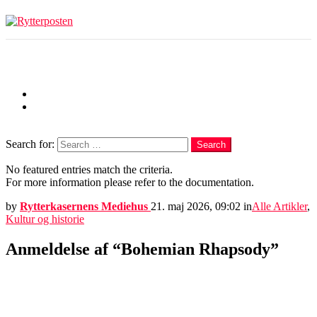
Menu
Follow us
facebook
youtube
Search
Search for:
Search
No featured entries match the criteria.
For more information please refer to the documentation.
by
Rytterkasernens Mediehus
21. maj 2026, 09:02
in
Alle Artikler
,
Kultur og historie
Anmeldelse af “Bohemian Rhapsody”