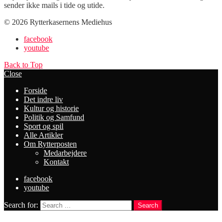
sender ikke mails i tide og utide.
© 2026 Rytterkasernens Mediehus
facebook
youtube
Back to Top
Close
Forside
Det indre liv
Kultur og historie
Politik og Samfund
Sport og spil
Alle Artikler
Om Rytterposten
Medarbejdere
Kontakt
facebook
youtube
Search for:
Search