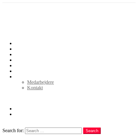
Forside
Det indre liv
Kultur og historie
Politik og Samfund
Sport og spil
Alle Artikler
Om Rytterposten
Medarbejdere
Kontakt
Follow us
facebook
youtube
Search
Search for:
Search
Login