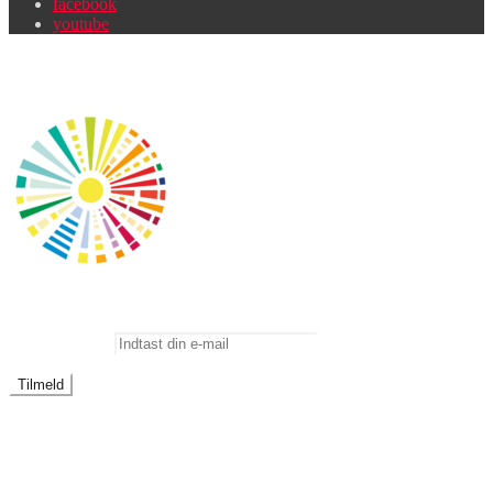
facebook
youtube
Newsletter
Odense Værkstedernes Nyhedsmail
E-mailadresse:
Modtag information fra Odense Værkstederne om arrangementer,
lukkedage og andet. Derudover vil Odense Værkstedernes blad
"Rytterposten" også blive sendt ud via nyhedsmailen. Bare roligt vi
sender ikke mails i tide og utide.