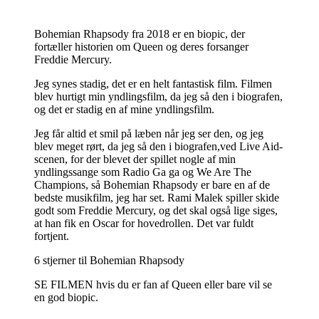
Bohemian Rhapsody fra 2018 er en biopic, der
fortæller historien om Queen og deres forsanger
Freddie Mercury.
Jeg synes stadig, det er en helt fantastisk film. Filmen
blev hurtigt min yndlingsfilm, da jeg så den i biografen,
og det er stadig en af mine yndlingsfilm.
Jeg får altid et smil på læben når jeg ser den, og jeg
blev meget rørt, da jeg så den i biografen,ved Live Aid-
scenen, for der blevet der spillet nogle af min
yndlingssange som Radio Ga ga og We Are The
Champions, så Bohemian Rhapsody er bare en af de
bedste musikfilm, jeg har set. Rami Malek spiller skide
godt som Freddie Mercury, og det skal også lige siges,
at han fik en Oscar for hovedrollen. Det var fuldt
fortjent.
6 stjerner til Bohemian Rhapsody
SE FILMEN hvis du er fan af Queen eller bare vil se
en god biopic.