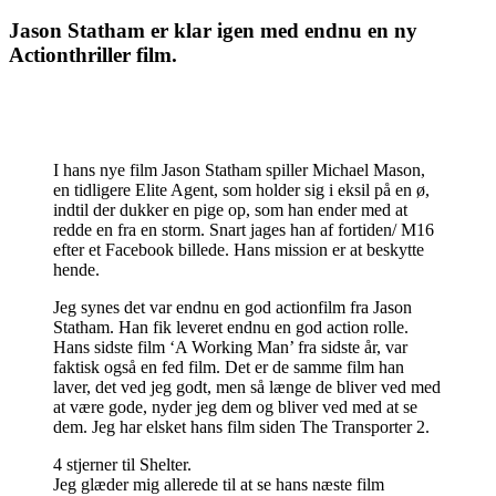
Jason Statham er klar igen med endnu en ny
Actionthriller film.
I hans nye film Jason Statham spiller Michael Mason,
en tidligere Elite Agent, som holder sig i eksil på en ø,
indtil der dukker en pige op, som han ender med at
redde en fra en storm. Snart jages han af fortiden/ M16
efter et Facebook billede. Hans mission er at beskytte
hende.
Jeg synes det var endnu en god actionfilm fra Jason
Statham. Han fik leveret endnu en god action rolle.
Hans sidste film ‘A Working Man’ fra sidste år, var
faktisk også en fed film. Det er de samme film han
laver, det ved jeg godt, men så længe de bliver ved med
at være gode, nyder jeg dem og bliver ved med at se
dem. Jeg har elsket hans film siden The Transporter 2.
4 stjerner til Shelter.
Jeg glæder mig allerede til at se hans næste film