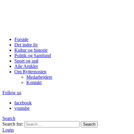
Forside
Det indre liv
Kultur og historie
Politik og Samfund
Sport og spil
Alle Artikler
Om Rytterposten
Medarbejdere
Kontakt
Follow us
facebook
youtube
Search
Search for:
Search
Login