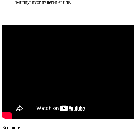
‘Mutiny’ hvor traileren er ude.
See more