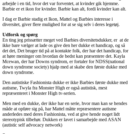
arbejde i en tid, hvor det var forventet, at kvinder gik hjemme.
Barbie er et ikon for kvinder. Barbie kan alt, fordi kvinder kan alt.
I dag er Barbie stadig et Ikon, Mattel og Barbies interesse i
diversitet, giver flere mulighed for at se sig selv i deres legetøj.
Udforsk og spørg
En ting jeg prissætter meget ved Barbies diversitetsdukker, er at de
ikke bare vælger at lade os give den her dukke et handicap, og så
det det, Det bruger tid på at kontakte folk, der har det handicap, for
at høre meninger om hvordan de bedst kan præsentere det. Kayla
Mcewan, der har Downs syndrom, er fortaler for NDSS(national
down syndrome society) hjalp med at skabe den første dukke med
down syndrome.
Den autistiske Fashionista dukke er ikke Barbies første dukke med
autisme, Twyla fra Monster High er også autistisk, mest
repræsenteret i Monster High tv-serien.
Men med en dukke, der ikke har en serie, hvor man kan se hendes
måde at opføre sig på, har Mattel måtte repræsentere autisme
anderledes med deres Fashionista, ved at give hende noget lidt
stereotypisk tilbehør. Dukken er lavet i samarbejde med ASAN
(autistic self advocacy network)