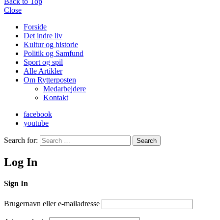
Back to Top
Close
Forside
Det indre liv
Kultur og historie
Politik og Samfund
Sport og spil
Alle Artikler
Om Rytterposten
Medarbejdere
Kontakt
facebook
youtube
Search for:
Search
Log In
Sign In
Brugernavn eller e-mailadresse