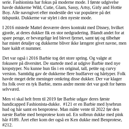
serie. Fashionista har fokus på moderne mode. I første udgivelse
havde dukkerne Wild, Cutie, Glam, Sassy, Artsy, Girly and Hottie
Boy. Alle navngivet efter modestile der var populære på det
tidspunkt. Dukkerne var stylet i den nyeste mode.
I 2016 mistede Mattel desværre deres kontrakt med Disney, hvilket
gjorde, at deres dukker fik en stor nedgradering. Blandt andet for at
spare penge, er bevægelige led blevet fjernet, samt tøj og tilbehør
har mistet detaljer og dukkerne bliver ikke længere givet navne, men
bare kaldt et nummer.
Det var også i 2016 Barbie tog det store spring. Og valgte at
fokusere på diversitet. De startede med at udgive Barbie med nye
kropstyper. Nu kunne hun fås i en original, tall, petite og curvy
version. Samtidig gav de dukkerne flere hudfarver og hårtyper. Folk
havde meget delte meninger omkring disse dukker. Der var klager
fra folk over en tyk Barbie, mens andre mente det var godt for børns
selvværd.
Men vi skal helt frem til 2019 før Barbie udgav deres første
handicapped Fashionista-dukke. #121 er en Barbie med lysebrun
hud og hår samt en benprotese. Man måtte vente til 2022 før den
næste Barbie med benprotese kom ud. En solbrun dukke med pink
hår #189. Året efter kom der også en Ken dukke med Benprotese,
#212.