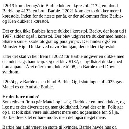
I 2019 kom der også to Barbiedukker i kørestol. #132, en blond
Barbie og #133, en brun Barbie. I 2021 kom der to dukker mere i
kørestole. Inden for de næste par år, er der udkommet flere Barbie-
og Ken-dukker i kørestol.
Det er dog ikke Barbies første dukke i kørestol. Becky, der kom ud i
1997, sidder også i kørestol. Der blev udgivet tre dukker med hende.
Share a smile, skolefotograf og paralympic. Der findes også en
Monster High Dukke ved navn Finnigan, der sidder i kørestol.
Efter det skal vi helt frem til 2022 før Barbie udgiver en dukke med
et andet slags handicap. Og det blev #187, en rødhåret dukke med
høreapparat. Året efter kom dukke #208, en Barbie med Downs
syndrom.
I 2024 gav Barbie os en blind Barbie. Og i slutningen af 2025 gav
Mattel os en Autistic Barbie.
Er det bare mode?
Som ethvert firma går Mattel op i salg. Barbie er en modedukke, og
lige nu er der diversitet og mangfoldighed, hvad der er in. Folk går
op i, at folk skal være inkluderet mere end nogensinde før. Så ja,
Barbie diversitet er bare mode, men det også meget mere.
Barbie har altid været en støtte til kvinder. Barbie havde hus og