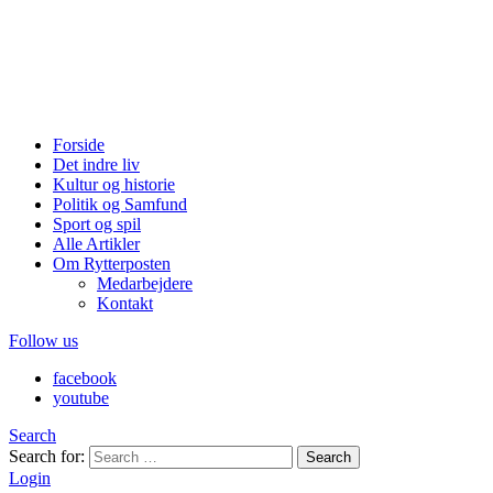
Forside
Det indre liv
Kultur og historie
Politik og Samfund
Sport og spil
Alle Artikler
Om Rytterposten
Medarbejdere
Kontakt
Follow us
facebook
youtube
Search
Search for:
Search
Login