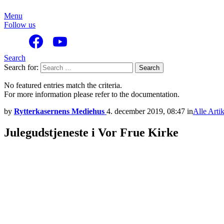
Menu
Follow us
Search
Search for:
Search
No featured entries match the criteria.
For more information please refer to the documentation.
by
Rytterkasernens Mediehus
4. december 2019, 08:47
in
Alle Artik
Julegudstjeneste i Vor Frue Kirke