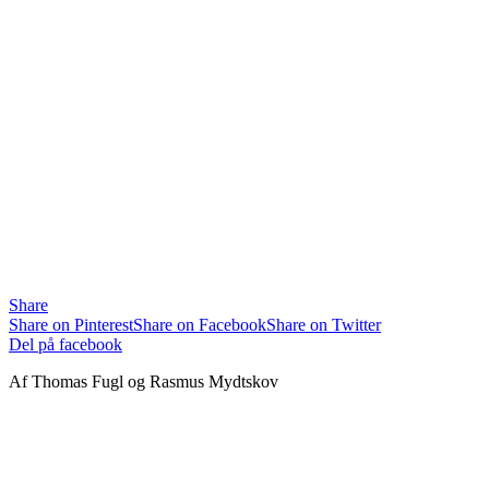
Share
Share on Pinterest
Share on Facebook
Share on Twitter
Del på facebook
Af Thomas Fugl og Rasmus Mydtskov