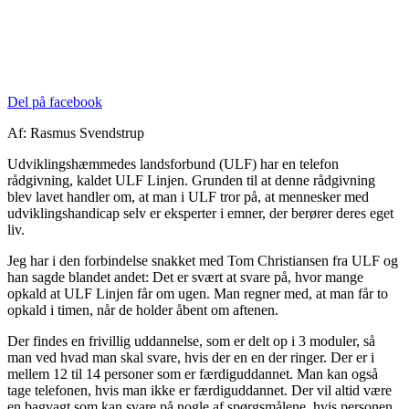
Del på facebook
Af: Rasmus Svendstrup
Udviklingshæmmedes landsforbund (ULF) har en telefon
rådgivning, kaldet ULF Linjen. Grunden til at denne rådgivning
blev lavet handler om, at man i ULF tror på, at mennesker med
udviklingshandicap selv er eksperter i emner, der berører deres eget
liv.
Jeg har i den forbindelse snakket med Tom Christiansen fra ULF og
han sagde blandet andet: Det er svært at svare på, hvor mange
opkald at ULF Linjen får om ugen. Man regner med, at man får to
opkald i timen, når de holder åbent om aftenen.
Der findes en frivillig uddannelse, som er delt op i 3 moduler, så
man ved hvad man skal svare, hvis der en en der ringer. Der er i
mellem 12 til 14 personer som er færdiguddannet. Man kan også
tage telefonen, hvis man ikke er færdiguddannet. Der vil altid være
en bagvagt som kan svare på nogle af spørgsmålene, hvis personen,