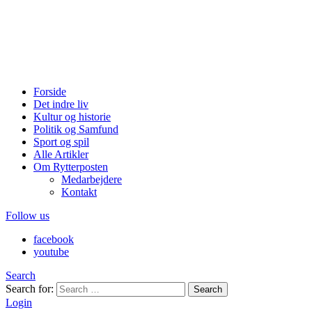
Forside
Det indre liv
Kultur og historie
Politik og Samfund
Sport og spil
Alle Artikler
Om Rytterposten
Medarbejdere
Kontakt
Follow us
facebook
youtube
Search
Search for:
Search
Login