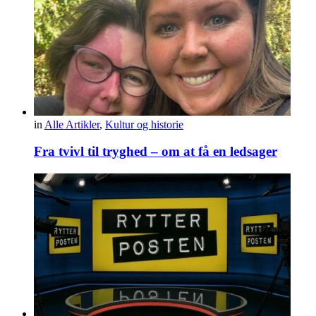
in
Alle Artikler
,
Kultur og historie
Fra tvivl til tryghed – om at få en ledsager