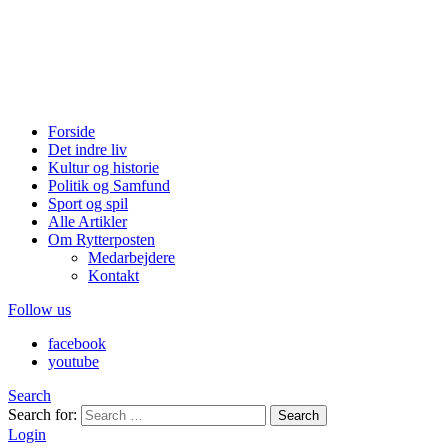
Forside
Det indre liv
Kultur og historie
Politik og Samfund
Sport og spil
Alle Artikler
Om Rytterposten
Medarbejdere
Kontakt
Follow us
facebook
youtube
Search
Search for:
Search
Login