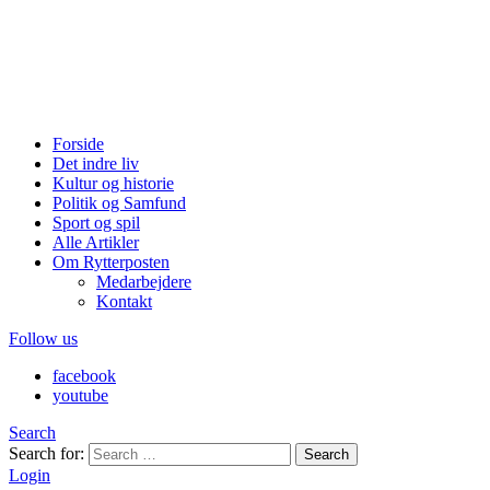
Forside
Det indre liv
Kultur og historie
Politik og Samfund
Sport og spil
Alle Artikler
Om Rytterposten
Medarbejdere
Kontakt
Follow us
facebook
youtube
Search
Search for:
Search
Login