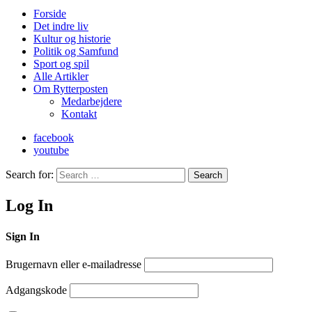
Forside
Det indre liv
Kultur og historie
Politik og Samfund
Sport og spil
Alle Artikler
Om Rytterposten
Medarbejdere
Kontakt
facebook
youtube
Search for:
Search
Log In
Sign In
Brugernavn eller e-mailadresse
Adgangskode