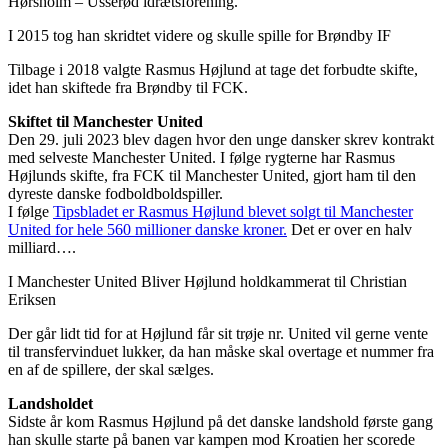
Hørsholm – Usserød idrætsforening.
I 2015 tog han skridtet videre og skulle spille for Brøndby IF
Tilbage i 2018 valgte Rasmus Højlund at tage det forbudte skifte,
idet han skiftede fra Brøndby til FCK.
Skiftet til Manchester United
Den 29. juli 2023 blev dagen hvor den unge dansker skrev kontrakt
med selveste Manchester United. I følge rygterne har Rasmus
Højlunds skifte, fra FCK til Manchester United, gjort ham til den
dyreste danske fodboldboldspiller.
I følge
Tipsbladet er Rasmus Højlund blevet solgt til Manchester
United for hele 560 millioner danske kroner.
Det er over en halv
milliard….
I Manchester United Bliver Højlund holdkammerat til Christian
Eriksen
Der går lidt tid for at Højlund får sit trøje nr. United vil gerne vente
til transfervinduet lukker, da han måske skal overtage et nummer fra
en af de spillere, der skal sælges.
Landsholdet
Sidste år kom Rasmus Højlund på det danske landshold første gang
han skulle starte på banen var kampen mod Kroatien her scorede