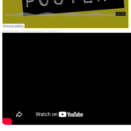
Rytterposten
·
Fodboldtosserne – Afsnit 2