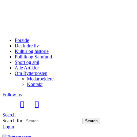
Forside
Det indre liv
Kultur og historie
Politik og Samfund
Sport og spil
Alle Artikler
Om Rytterposten
Medarbejdere
Kontakt
Follow us
Search
Search for:
Search
Login