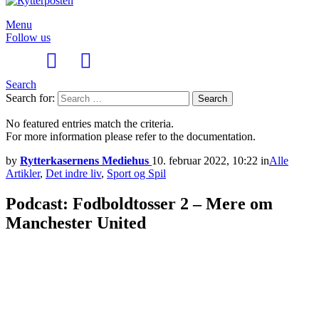
Menu
Follow us
Search
Search for:
Search
No featured entries match the criteria.
For more information please refer to the documentation.
by
Rytterkasernens Mediehus
10. februar 2022, 10:22
in
Alle
Artikler
,
Det indre liv
,
Sport og Spil
Podcast: Fodboldtosser 2 – Mere om
Manchester United