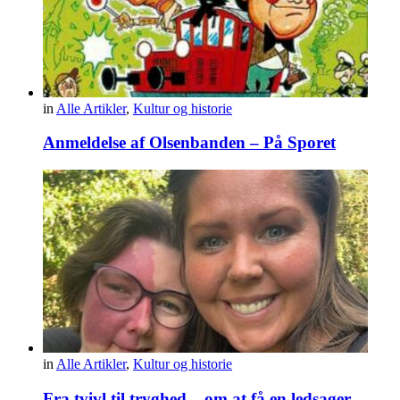
in
Alle Artikler
,
Kultur og historie
Anmeldelse af Olsenbanden – På Sporet
in
Alle Artikler
,
Kultur og historie
Fra tvivl til tryghed – om at få en ledsager