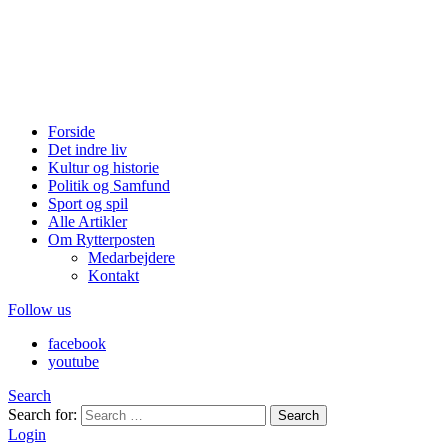
Forside
Det indre liv
Kultur og historie
Politik og Samfund
Sport og spil
Alle Artikler
Om Rytterposten
Medarbejdere
Kontakt
Follow us
facebook
youtube
Search
Search for:
Search
Login