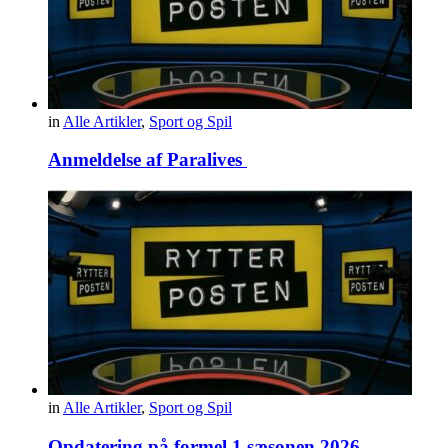
in
Alle Artikler
,
Sport og Spil
Anmeldelse af Paralives
in
Alle Artikler
,
Sport og Spil
Opdatering på formel 1 sæsonen 2026