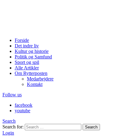
Forside
Det indre liv
Kultur og historie
Politik og Samfund
Sport og spil
Alle Artikler
Om Rytterposten
Medarbejdere
Kontakt
Follow us
facebook
youtube
Search
Search for:
Search
Login