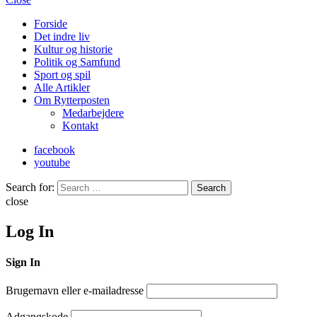
Forside
Det indre liv
Kultur og historie
Politik og Samfund
Sport og spil
Alle Artikler
Om Rytterposten
Medarbejdere
Kontakt
facebook
youtube
Search for:
Search
close
Log In
Sign In
Brugernavn eller e-mailadresse
Adgangskode