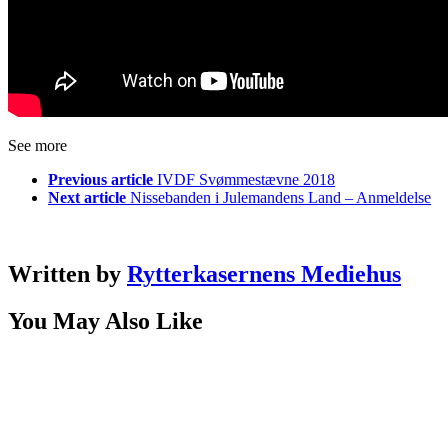
See more
Previous article
IVDF Svømmestævne 2018
Next article
Nissebanden i Julemandens Land – Anmeldelse
Written by
Rytterkasernens Mediehus
You May Also Like