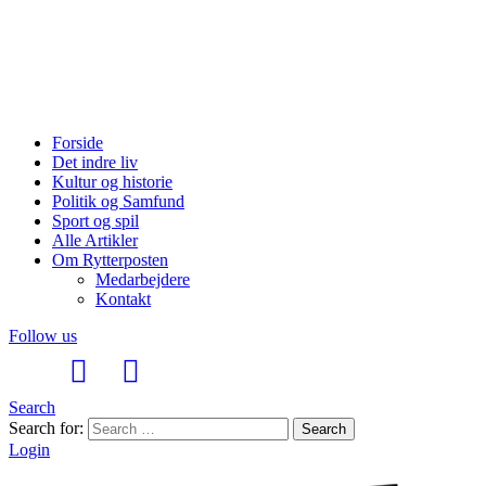
Forside
Det indre liv
Kultur og historie
Politik og Samfund
Sport og spil
Alle Artikler
Om Rytterposten
Medarbejdere
Kontakt
Follow us
Search
Search for:
Search
Login