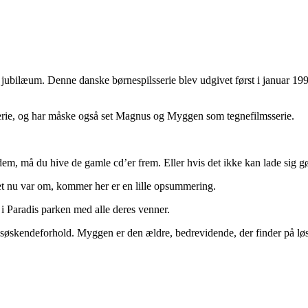
ubilæum. Denne danske børnespilsserie blev udgivet først i januar 199
serie, og har måske også set Magnus og Myggen som tegnefilmsserie.
r dem, må du hive de gamle cd’er frem. Eller hvis det ikke kan lade sig g
et nu var om, kommer her er en lille opsummering.
i Paradis parken med alle deres venner.
 søskendeforhold. Myggen er den ældre, bedrevidende, der finder på lø