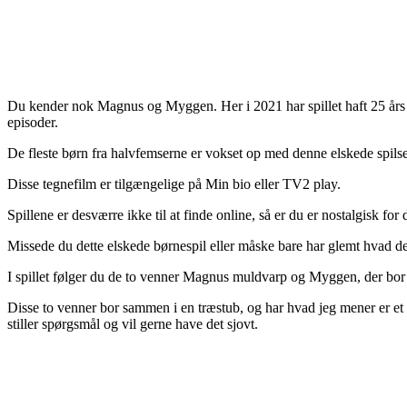
Du kender nok Magnus og Myggen. Her i 2021 har spillet haft 25 års j
episoder.
De fleste børn fra halvfemserne er vokset op med denne elskede spil
Disse tegnefilm er tilgængelige på Min bio eller TV2 play.
Spillene er desværre ikke til at finde online, så er du er nostalgisk fo
Missede du dette elskede børnespil eller måske bare har glemt hvad d
I spillet følger du de to venner Magnus muldvarp og Myggen, der bor 
Disse to venner bor sammen i en træstub, og har hvad jeg mener er et
stiller spørgsmål og vil gerne have det sjovt.