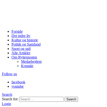
Forside
Det indre liv
Kultur og historie
Politik og Samfund
Sport og spil
Alle Artikler
Om Rytterposten
Medarbejdere
Kontakt
Follow us
facebook
youtube
Search
Search for:
Search
Login