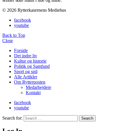
sender ikke mails i tide og utide.
© 2026 Rytterkasernens Mediehus
facebook
youtube
Back to Top
Close
Forside
Det indre liv
Kultur og historie
Politik og Samfund
Sport og spil
Alle Artikler
Om Rytterposten
Medarbejdere
Kontakt
facebook
youtube
Search for:
Search
Log In