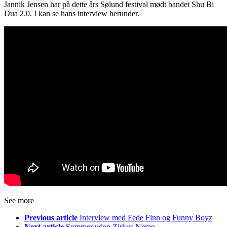
Jannik Jensen har på dette års Sølund festival mødt bandet Shu Bi
Dua 2.0. I kan se hans interview herunder.
See more
Previous article
Interview med Fede Finn og Funny Boyz
Next article
Sommer uden Zirkus Nemo