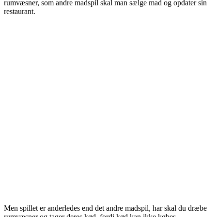
rumvæsner, som andre madspil skal man sælge mad og opdater sin
restaurant.
Men spillet er anderledes end det andre madspil, har skal du dræbe
rumvæsner og tager deres kød, fordi kød kan ikke købes.