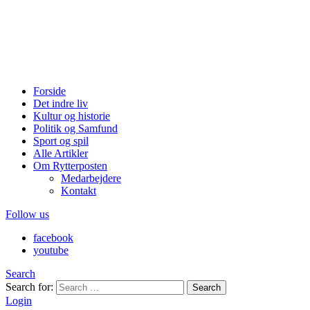
Forside
Det indre liv
Kultur og historie
Politik og Samfund
Sport og spil
Alle Artikler
Om Rytterposten
Medarbejdere
Kontakt
Follow us
facebook
youtube
Search
Search for:
Search
Login