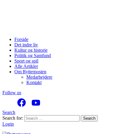
Forside
Det indre liv
Kultur og historie
Politik og Samfund
Sport og spil
Alle Artikler
Om Rytterposten
Medarbejdere
Kontakt
Follow us
Search
Search for:
Search
Login