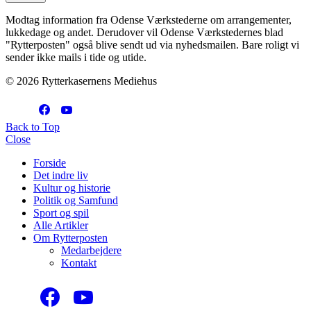
Modtag information fra Odense Værkstederne om arrangementer,
lukkedage og andet. Derudover vil Odense Værkstedernes blad
"Rytterposten" også blive sendt ud via nyhedsmailen. Bare roligt vi
sender ikke mails i tide og utide.
© 2026 Rytterkasernens Mediehus
Back to Top
Close
Forside
Det indre liv
Kultur og historie
Politik og Samfund
Sport og spil
Alle Artikler
Om Rytterposten
Medarbejdere
Kontakt