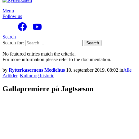
Menu
Follow us
Search
Search for:
Search
No featured entries match the criteria.
For more information please refer to the documentation.
by
Rytterkasernens Mediehus
10. september 2019, 08:02
in
Alle
Artikler
,
Kultur og historie
Gallapremiere på Jagtsæson