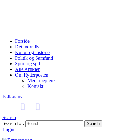
Forside
Det indre liv
Kultur og historie
Politik og Samfund
Sport og spil
Alle Artikler
Om Rytterposten
Medarbejdere
Kontakt
Follow us
Search
Search for:
Search
Login