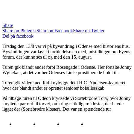
Share
Share on Pinterest
Share on Facebook
Share on Twitter
Del på facebook
Tirsdag den 13/8 var vi på byvandring i Odense med historiens hus.
Byvandringen var lavet i forbindelse en med, udstillingen om Fyens
forum, der kunne ses til og med den 15. august.
Turen gik blandt andet forbi Rosengade i Odense. Her fortalte Jonny
Wøllekær, at det var her Odenses første prostituerede holdt til.
Turen gik videre ned forbi nybyggeriet i H.C. Andersen-kvarteret,
hvor der blandt andet er oprettet seniorer bofællesskab.
På tilbage-turen til Odeon krydsede vi Sortebrødre Torv, hvor Jonny
knyttede par ord til torvet, omkring et tidligere kloster, der havde
ligget der (Sortebrødre kloster). Det var en spændende tur