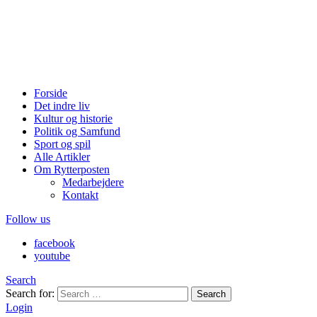
Forside
Det indre liv
Kultur og historie
Politik og Samfund
Sport og spil
Alle Artikler
Om Rytterposten
Medarbejdere
Kontakt
Follow us
facebook
youtube
Search
Search for:
Search
Login