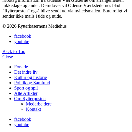
Modtag information fra Odense Værkstederne om arrangementer,
lukkedage og andet. Derudover vil Odense Værkstedernes blad
"Rytterposten" også blive sendt ud via nyhedsmailen. Bare roligt vi
sender ikke mails i tide og utide.
© 2026 Rytterkasernens Mediehus
facebook
youtube
Back to Top
Close
Forside
Det indre liv
Kultur og historie
Politik og Samfund
Sport og spil
Alle Artikler
Om Rytterposten
Medarbejdere
Kontakt
facebook
youtube