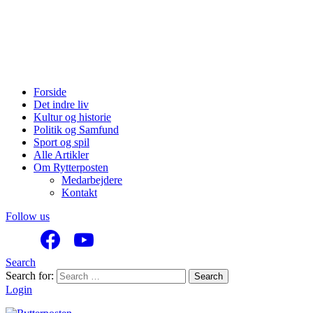
Forside
Det indre liv
Kultur og historie
Politik og Samfund
Sport og spil
Alle Artikler
Om Rytterposten
Medarbejdere
Kontakt
Follow us
Search
Search for:
Search
Login