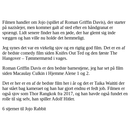
Filmen handler om Jojo (spillet af Roman Griffin Davis), der starter
på nazislejer, men kommer galt af sted efter en håndgranat er
sprængt. Lidt senere finder han en jøde, der har glemt sig inde
væggen og han ville nu holde det hemmeligt.
Jeg synes det var en virkelig sjov og en rigtig god film. Det er en af
de bedste comedy film siden Knifes Out Ted og den første The
Hangover – Tømmermænd i vages.
Roman Griffin Davis er den bedste barnestjene, jeg har set på film
siden Macaulay Culkin i Hjemme Alene 1 og 2.
Det er her er en af de bedste film her i år og det er Taika Waititi der
har stået bag kameraet og han har gjort endnu et fedt job. Filmen er
også sjov som Thor Rangkok fra 2017, og han havde også fundet en
rolle til sig selv, han spiller Adolf Hitler.
6 stjerner til Jojo Rabbit