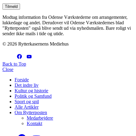
Modtag information fra Odense Værkstederne om arrangementer,
lukkedage og andet. Derudover vil Odense Værkstedernes blad
"Rytterposten" også blive sendt ud via nyhedsmailen. Bare roligt vi
sender ikke mails i tide og utide.
© 2026 Rytterkasernens Mediehus
Back to Top
Close
Forside
Det indre liv
Kultur og historie
Politik og Samfund
Sport og spil
Alle Artikler
Om Rytterposten
Medarbejdere
Kontakt