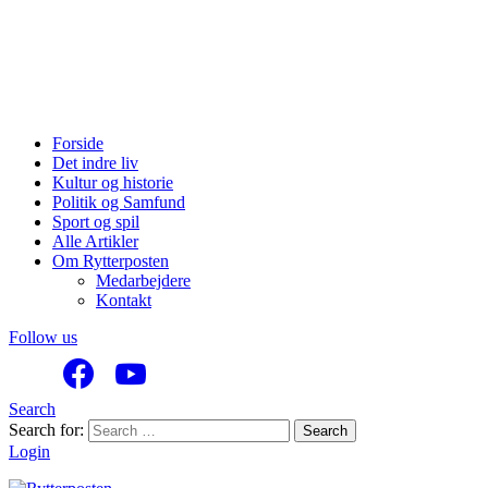
Forside
Det indre liv
Kultur og historie
Politik og Samfund
Sport og spil
Alle Artikler
Om Rytterposten
Medarbejdere
Kontakt
Follow us
Search
Search for:
Search
Login