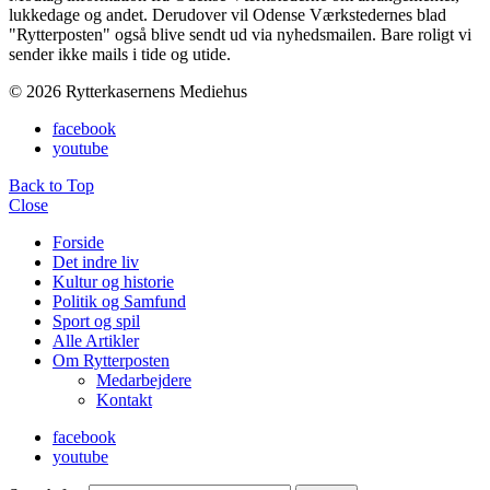
lukkedage og andet. Derudover vil Odense Værkstedernes blad
"Rytterposten" også blive sendt ud via nyhedsmailen. Bare roligt vi
sender ikke mails i tide og utide.
© 2026 Rytterkasernens Mediehus
facebook
youtube
Back to Top
Close
Forside
Det indre liv
Kultur og historie
Politik og Samfund
Sport og spil
Alle Artikler
Om Rytterposten
Medarbejdere
Kontakt
facebook
youtube