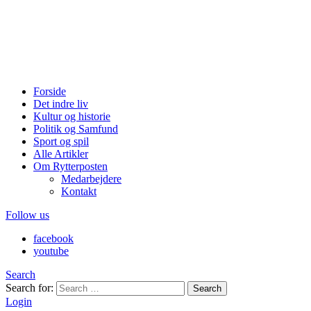
Forside
Det indre liv
Kultur og historie
Politik og Samfund
Sport og spil
Alle Artikler
Om Rytterposten
Medarbejdere
Kontakt
Follow us
facebook
youtube
Search
Search for:
Search
Login