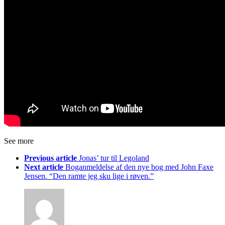
See more
Previous article
Jonas’ tur til Legoland
Next article
Boganmeldelse af den nye bog med John Faxe
Jensen. “Den ramte jeg sku lige i røven.”