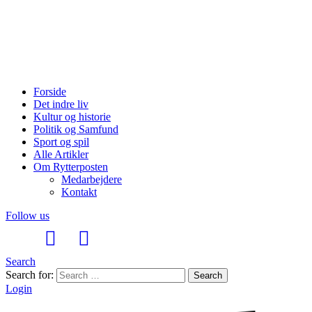
Forside
Det indre liv
Kultur og historie
Politik og Samfund
Sport og spil
Alle Artikler
Om Rytterposten
Medarbejdere
Kontakt
Follow us
Search
Search for:
Search
Login