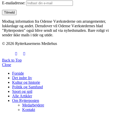
E-mailadresse:
Modtag information fra Odense Værkstederne om arrangementer,
lukkedage og andet. Derudover vil Odense Værkstedernes blad
"Rytterposten" også blive sendt ud via nyhedsmailen. Bare roligt vi
sender ikke mails i tide og utide.
© 2026 Rytterkasernens Mediehus
Back to Top
Close
Forside
Det indre liv
Kultur og historie
Politik og Samfund
Sport og spil
Alle Artikler
Om Rytterposten
Medarbejdere
Kontakt