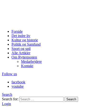
Forside
Det indre liv
Kultur og historie
Politik og Samfund
Sport og spil
Alle Artikler
Om Rytterposten
Medarbejdere
Kontakt
Follow us
facebook
youtube
Search
Search for:
Search
Login