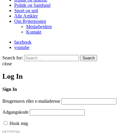
Politik og Samfund
Sport og spil
Alle Artikler
Om Rytterposten
Medarbejdere
Kontakt
facebook
youtube
Search for:
Search
close
Log In
Sign In
Brugernavn eller e-mailadresse
Adgangskode
Husk mig