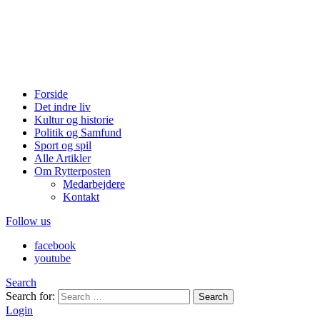
Forside
Det indre liv
Kultur og historie
Politik og Samfund
Sport og spil
Alle Artikler
Om Rytterposten
Medarbejdere
Kontakt
Follow us
facebook
youtube
Search
Search for:
Search
Login