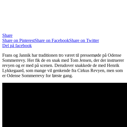
Share
Share on Pinterest
Share on Facebook
Share on Twitter
Del på facebook
Frans og Jannik har traditionen tro været til pressemøde på Odense
Sommerrevy. Her fik de en snak med Tom Jensen, der der instruerer
revyen og er med på scenen. Derudover snakkede de med Henrik
Lykkegaard, som mange vil genkende fra Cirkus Revyen, men som
er Odense Sommerrevy for første gang.