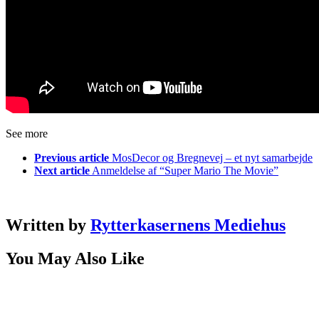
See more
Previous article
MosDecor og Bregnevej – et nyt samarbejde
Next article
Anmeldelse af “Super Mario The Movie”
Written by
Rytterkasernens Mediehus
You May Also Like