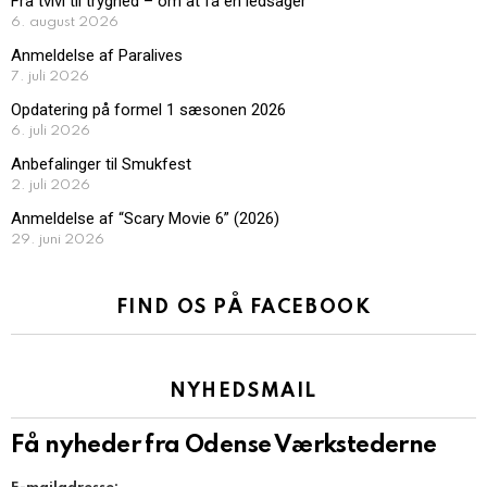
Fra tvivl til tryghed – om at få en ledsager
6. august 2026
Anmeldelse af Paralives
7. juli 2026
Opdatering på formel 1 sæsonen 2026
6. juli 2026
Anbefalinger til Smukfest
2. juli 2026
Anmeldelse af “Scary Movie 6” (2026)
29. juni 2026
FIND OS PÅ FACEBOOK
NYHEDSMAIL
Få nyheder fra Odense Værkstederne