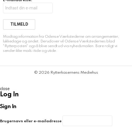
E-mailadresse:
Modtag information fra Odense Værkstederne om arrangementer,
lukkedage og andet. Derudover vil Odense Værkstedernes blad
"Rytterposten" også blive sendt ud via nyhedsmailen. Bare roligt vi
sender ikke mails i tide og utide.
© 2026 Rytterkasernens Mediehus
close
Log In
Sign In
Brugernavn eller e-mailadresse