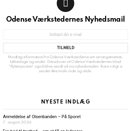
Odense Værkstedernes Nyhedsmail
E-
mailadresse:
Modtag information fra Odense Værkstederne om arrangementer,
lukkedage og andet. Derudover vil Odense Værkstedernes blad
"Rytterposten" også blive sendt ud via nyhedsmailen. Bare roligt vi
sender ikke mails i tide og utide.
NYESTE INDLÆG
Anmeldelse af Olsenbanden – På Sporet
7. august 2026