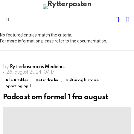
FOLL
S
US
Menu
No featured entries match the criteria.
For more information please refer to the documentation.
by
Rytterkasernens Mediehus
26. august 2024, 07:17
,
,
,
Alle Artikler
Det indre liv
Kultur og historie
Sport og Spil
Podcast om formel 1 fra august