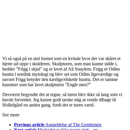
Vi så også på en stol formet som en kvinde hvor der var skåret et
hjerte ud oppe i skulderen. Skulpturen, som man kunne sidde i,
hedder ”Frigg i skjul” og er lavet af Ali Suaylem. Frigg er Odins
hustru i nordisk mytologi og blev set som Odins ligeværdige og
navnet Frigg betyder den kærlige/elskede hustru. Det er samme
kunstner som har lavet skulpturen ”Engle men?”
Desværre begyndte det at regne, så turen blev ikke så lang som vi
havde forventet. Jeg kunne godt tænke mig at vende tilbage til
Hollufgård en anden gang, fordi det er turen værd.
See more
Previous article
Anmeldelse af The Gentlemen
Next article
Markedet er ikke noget sted – en