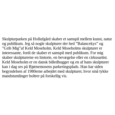
Skulpturparken på Hollufgård skaber et samspil mellem kunst, natur
og publikum. Jeg så nogle skulpturer der hed ”Balancekys” og
”Grib Mig”af Keld Moseholm. Keld Moseholms skulpturer er
interessante, fordi de skaber et samspil med publikum. For mig
skaber skulpturerne en historie, en bevægelse eller en cirkusartist.
Keld Moseholm er en dansk billedhugger og en af hans skulpturer
kan i dag ses på Bjørnemosens parkeringsplads. Han har siden
begyndelsen af 1980erne arbejdet med skulpturer, hvor små tykke
mandstumlinger boltrer på forskellig vis.