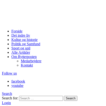
Forside
Det indre liv
Kultur og historie
Politik og Samfund
Sport og spil
Alle Artikler
Om Rytterposten
Medarbejdere
Kontakt
Follow us
facebook
youtube
Search
Search for:
Search
Login