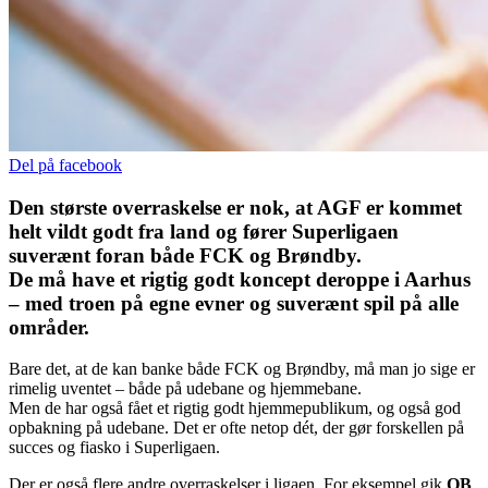
Del på facebook
Den største overraskelse er nok, at
AGF
er kommet
helt vildt godt fra land og fører Superligaen
suverænt foran både
FCK
og
Brøndby
.
De må have et rigtig godt koncept deroppe i Aarhus
– med troen på egne evner og suverænt spil på alle
områder.
Bare det, at de kan banke både FCK og Brøndby, må man jo sige er
rimelig uventet – både på udebane og hjemmebane.
Men de har også fået et rigtig godt hjemmepublikum, og også god
opbakning på udebane. Det er ofte netop dét, der gør forskellen på
succes og fiasko i Superligaen.
Der er også flere andre overraskelser i ligaen. For eksempel gik
OB