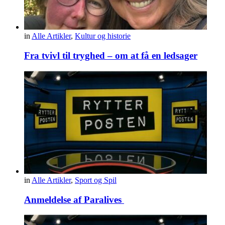
in
Alle Artikler
,
Kultur og historie
Fra tvivl til tryghed – om at få en ledsager
in
Alle Artikler
,
Sport og Spil
Anmeldelse af Paralives