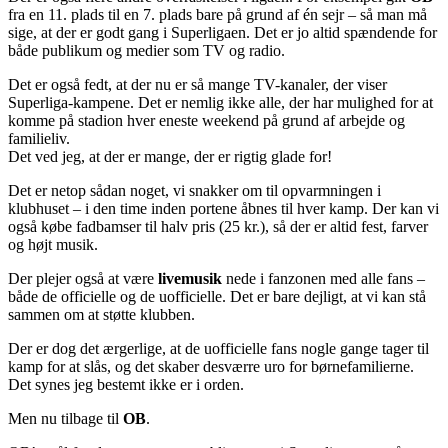
fra en 11. plads til en 7. plads bare på grund af én sejr – så man må
sige, at der er godt gang i Superligaen. Det er jo altid spændende for
både publikum og medier som TV og radio.
Det er også fedt, at der nu er så mange TV-kanaler, der viser
Superliga-kampene. Det er nemlig ikke alle, der har mulighed for at
komme på stadion hver eneste weekend på grund af arbejde og
familieliv.
Det ved jeg, at der er mange, der er rigtig glade for!
Det er netop sådan noget, vi snakker om til opvarmningen i
klubhuset – i den time inden portene åbnes til hver kamp. Der kan vi
også købe fadbamser til halv pris (25 kr.), så der er altid fest, farver
og højt musik.
Der plejer også at være
livemusik
nede i fanzonen med alle fans –
både de officielle og de uofficielle. Det er bare dejligt, at vi kan stå
sammen om at støtte klubben.
Der er dog det ærgerlige, at de uofficielle fans nogle gange tager til
kamp for at slås, og det skaber desværre uro for børnefamilierne.
Det synes jeg bestemt ikke er i orden.
Men nu tilbage til
OB
.