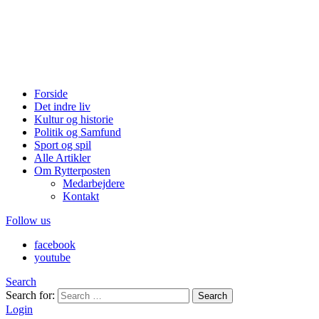
Forside
Det indre liv
Kultur og historie
Politik og Samfund
Sport og spil
Alle Artikler
Om Rytterposten
Medarbejdere
Kontakt
Follow us
facebook
youtube
Search
Search for:
Search
Login