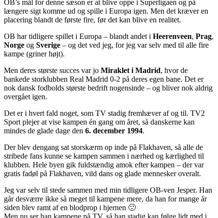
OB’s mål for denne sæson er at blive oppe i Superligaen og på
længere sigt komme ud og spille i Europa igen. Men det kræver en
placering blandt de første fire, før det kan blive en realitet.
OB har tidligere spillet i Europa – blandt andet i
Heerenveen
,
Prag
,
Norge
og
Sverige
– og det ved jeg, for jeg var selv med til alle fire
kampe (griner højt).
Men deres største succes var jo
Miraklet i Madrid
, hvor de
bankede storklubben Real Madrid 0-2 på deres egen bane. Det er
nok dansk fodbolds største bedrift nogensinde – og bliver nok aldrig
overgået igen.
Det er i hvert fald noget, som TV stadig fremhæver af og til. TV2
Sport plejer at vise kampen én gang om året, så danskerne kan
mindes de glade dage den
6. december 1994
.
Der blev dengang sat storskærm op inde på Flakhaven, så alle de
stribede fans kunne se kampen sammen i nærhed og kærlighed til
klubben. Hele byen gik fuldstændig amok efter kampen – der var
gratis fadøl på Flakhaven, vild dans og glade mennesker overalt.
Jeg var selv til stede sammen med min tidligere OB-ven Jesper. Han
går desværre ikke så meget til kampene mere, da han for mange år
siden blev ramt af en blodprop i hjernen 🙁
Men nu ser han kampene på TV, så han stadig kan følge lidt med i