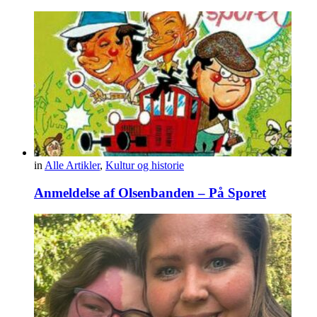
in
Alle Artikler
,
Kultur og historie
Anmeldelse af Olsenbanden – På Sporet