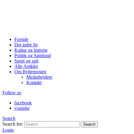
Forside
Det indre liv
Kultur og historie
Politik og Samfund
Sport og spil
Alle Artikler
Om Rytterposten
Medarbejdere
Kontakt
Follow us
facebook
youtube
Search
Search for:
Search
Login