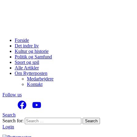
Forside
Det indre liv
Kultur og historie
Politik og Samfund
Sport og spil
Alle Artikler
Om Rytterposten
Medarbejdere
Kontakt
Follow us
Search
Search for:
Search
Login