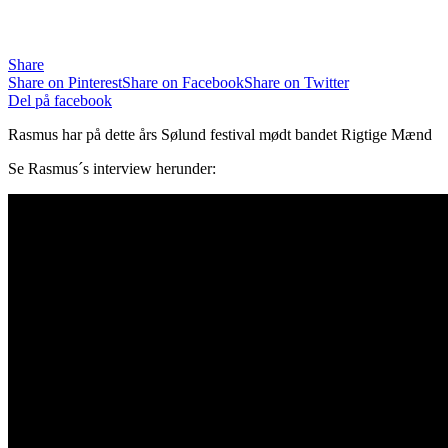
Share
Share on Pinterest
Share on Facebook
Share on Twitter
Del på facebook
Rasmus har på dette års Sølund festival mødt bandet Rigtige Mænd
Se Rasmus´s interview herunder: