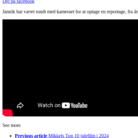
Del på facebook
Jannik har været rundt med kameraet for at optage en reportage, fra å
See more
Previous article
Mikkels Top 10 julefilm i 2024