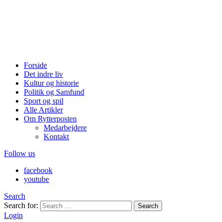
Forside
Det indre liv
Kultur og historie
Politik og Samfund
Sport og spil
Alle Artikler
Om Rytterposten
Medarbejdere
Kontakt
Follow us
facebook
youtube
Search
Search for:
Search
Login