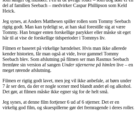
del af familien Seebach – medvirker Caspar Phillipson som Keld
Heick.
Jeg synes, at Anders Matthesen spiller rollen som Tommy Seebach
rigtig godt. Man kan tydeligt se, at han skal forestille sig at være
Tommy. Han bruger enten forskellige parykker eller måske sit eget
hår til at vise de forskellige tidsperioder i Tommys liv.
Filmen er baseret på virkelige hændelser. Hvis man ikke allerede
kender historien, får man også at vide, hvor gammel Tommy
Seebach blev. Som afslutning på filmen ser man Rasmus Seebach
fremføre sin version af sangen
Under stjernerne på himlen
live – en
meget rørende afslutning.
Filmen er rigtig godt lavet, men jeg vil ikke anbefale, at børn under
7 år ser den, da der er nogle scener med blandt andet øl og alkohol.
Det gør, at filmen måske ikke egner sig for de helt små.
Jeg synes, at denne film fortjener 6 ud af 6 stjerner. Det er en
virkelig god film, og skuespillerne gør det fremragende i deres roller.