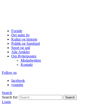
Forside
Det indre liv
Kultur og historie
Politik og Samfund
Sport og spil
Alle Artikler
Om Rytterposten
Medarbejdere
Kontakt
Follow us
facebook
youtube
Search
Search for:
Search
Login