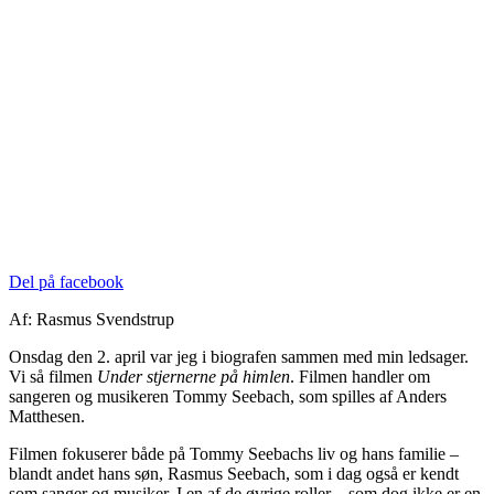
Del på facebook
Af: Rasmus Svendstrup
Onsdag den 2. april var jeg i biografen sammen med min ledsager.
Vi så filmen
Under stjernerne på himlen
. Filmen handler om
sangeren og musikeren Tommy Seebach, som spilles af Anders
Matthesen.
Filmen fokuserer både på Tommy Seebachs liv og hans familie –
blandt andet hans søn, Rasmus Seebach, som i dag også er kendt
som sanger og musiker. I en af de øvrige roller – som dog ikke er en