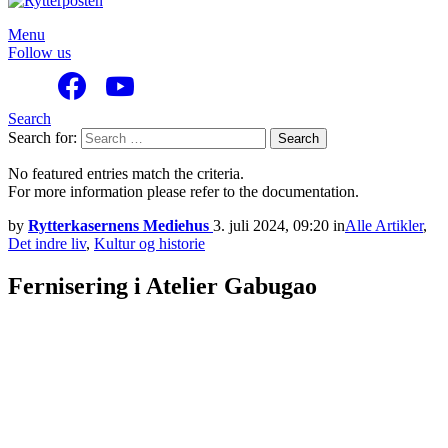
Menu
Follow us
Search
Search for:
Search
No featured entries match the criteria.
For more information please refer to the documentation.
by
Rytterkasernens Mediehus
3. juli 2024, 09:20
in
Alle Artikler
,
Det indre liv
,
Kultur og historie
Fernisering i Atelier Gabugao