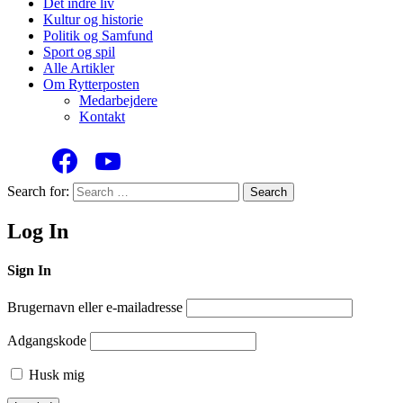
Det indre liv
Kultur og historie
Politik og Samfund
Sport og spil
Alle Artikler
Om Rytterposten
Medarbejdere
Kontakt
Search for:
Search
Log In
Sign In
Brugernavn eller e-mailadresse
Adgangskode
Husk mig