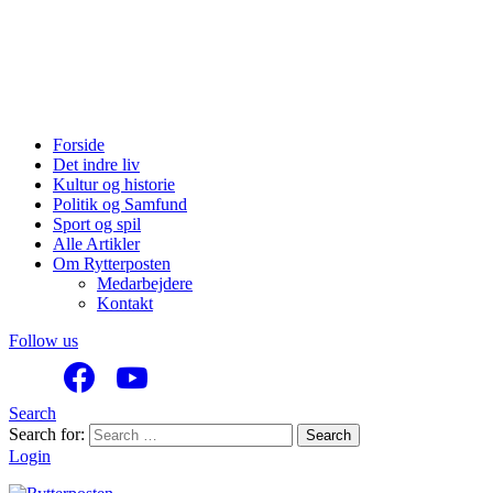
Forside
Det indre liv
Kultur og historie
Politik og Samfund
Sport og spil
Alle Artikler
Om Rytterposten
Medarbejdere
Kontakt
Follow us
Search
Search for:
Search
Login