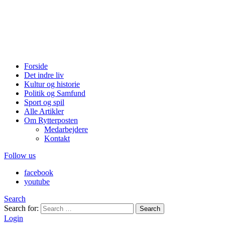
Forside
Det indre liv
Kultur og historie
Politik og Samfund
Sport og spil
Alle Artikler
Om Rytterposten
Medarbejdere
Kontakt
Follow us
facebook
youtube
Search
Search for:
Search
Login