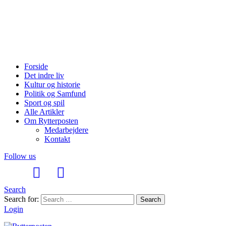
Forside
Det indre liv
Kultur og historie
Politik og Samfund
Sport og spil
Alle Artikler
Om Rytterposten
Medarbejdere
Kontakt
Follow us
Search
Search for:
Search
Login