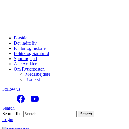
Forside
Det indre liv
Kultur og historie
Politik og Samfund
Sport og spil
Alle Artikler
Om Rytterposten
Medarbejdere
Kontakt
Follow us
Search
Search for:
Search
Login