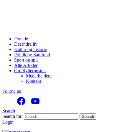
Forside
Det indre liv
Kultur og historie
Politik og Samfund
Sport og spil
Alle Artikler
Om Rytterposten
Medarbejdere
Kontakt
Follow us
Search
Search for:
Search
Login