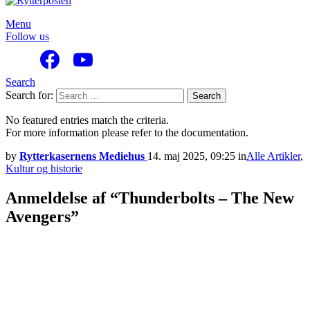
Menu
Follow us
Search
Search for:
Search
No featured entries match the criteria.
For more information please refer to the documentation.
by
Rytterkasernens Mediehus
14. maj 2025, 09:25
in
Alle Artikler
,
Kultur og historie
Anmeldelse af “Thunderbolts – The New
Avengers”