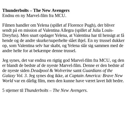
Thunderbolts – The New Avengers
Endnu en ny Marvel-film fra MCU.
Filmen handler om Yelena (spillet af Florence Pugh), der bliver
sendt på en mission af Valentina Allegra (spillet af Julia Louis-
Dreyfus). Men snart opdager Yelena, at Valentina har til hensigt at få
hende og de andre skurke/superhelte slået ihjel. En ny trussel dukker
op, som Valentina selv har skabt, og Yelena slår sig sammen med de
andre helte for at bekæmpe denne trussel.
Jeg synes, det var endnu en rigtig god Marvel-film fra MCU, og den
er blandt de bedste af de nyeste Marvel-film. Denne er den bedste af
de nyeste siden
Deadpool
&
Wolverine
samt
Guardians of the
Galaxy Vol. 3
. Jeg synes dog ikke, at
Captain America: Brave New
World
var en dårlig film, men den kunne have været lavet lidt bedre.
5 stjerner til
Thunderbolts – The New Avengers
.