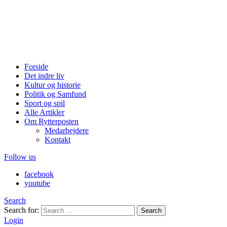
Forside
Det indre liv
Kultur og historie
Politik og Samfund
Sport og spil
Alle Artikler
Om Rytterposten
Medarbejdere
Kontakt
Follow us
facebook
youtube
Search
Search for:
Search
Login