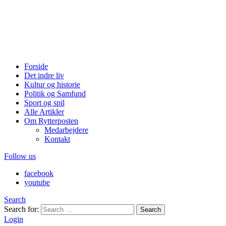
Forside
Det indre liv
Kultur og historie
Politik og Samfund
Sport og spil
Alle Artikler
Om Rytterposten
Medarbejdere
Kontakt
Follow us
facebook
youtube
Search
Search for:
Search
Login