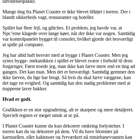
udvidelsespakke.
Mange ting fra Planet Coaster er ikke blevet tilføjet i toeren. Der i
blandt sikkerheds vagt, restauranter og hoteller.
Spillet har flere fejl, og glitches. Et problem, jeg havde var, at
Npc’erne klagede over lange køer, når der ikke var nogen. Samtidig
var kontrolpanelet bygget til consoler, hvilket gjorde det besværligt
at spille på computer.
Jeg har altid haft besvær med at bygge i Planet Coaster. Men jeg
synes bygge- mekanikken i spillet er blevet svære i forhold til dens
forgænger. Først troede jeg, man ikke kan farve mere end en ting ad
gangen. Det kan man. Men det er besværligt. Samtidig gemmer den
ikke farven, du lige har brugt. Så hvis du skal farve væggene, kan
det tage en evighed. Og samtidig har den stadig problemet med at
trapperne laver bakker.
Hvad er godt.
Grafikken er en stor opgradering, alt er skarpere og mere detaljeret.
Specielt regnen er meget smuk at se på.
I Planet Coaster kunne du kun dekorere omkring forlystelser. I
toeren kan du nu dekorere på dem. Vil du have blomster på
karrusellen, eller kaktusser og fyrværkeri på rutsjebanevognen kan