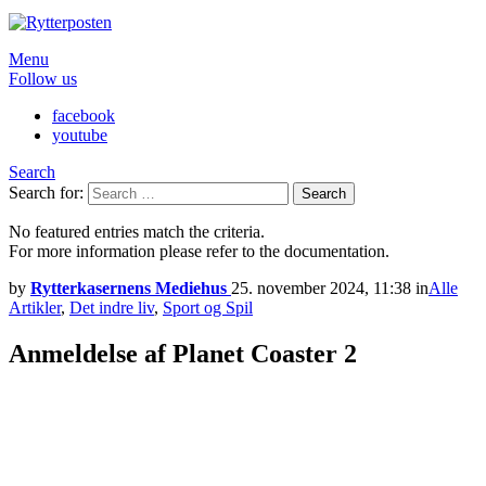
Menu
Follow us
facebook
youtube
Search
Search for:
Search
No featured entries match the criteria.
For more information please refer to the documentation.
by
Rytterkasernens Mediehus
25. november 2024, 11:38
in
Alle
Artikler
,
Det indre liv
,
Sport og Spil
Anmeldelse af Planet Coaster 2